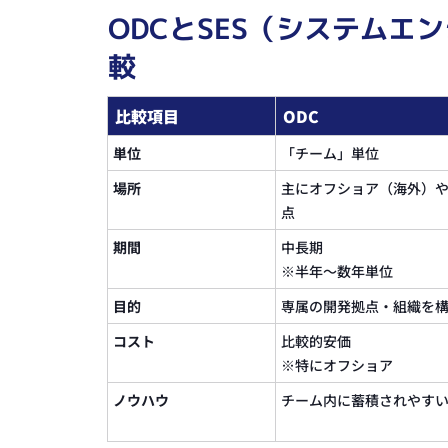
ODCとSES（システムエ
較
比較項目
ODC
単位
「チーム」単位
場所
主にオフショア（海外）
点
期間
中長期
※半年〜数年単位
目的
専属の開発拠点・組織を
コスト
比較的安価
※特にオフショア
ノウハウ
チーム内に蓄積されやす