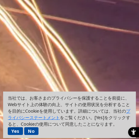
当社では、お客さまのプライバシーを保護することを前提に、
当社では、お客さまのプライバシーを保護することを前提に、
Webサイト上の体験の向上、サイトの使用状況を分析すること
Webサイト上の体験の向上、サイトの使用状況を分析すること
を目的にCookieを使用しています。詳細については、当社の
を目的にCookieを使用しています。詳細については、当社の
プ
プ
ライバシーステートメント
ライバシーステートメント
をご覧ください。[Yes]をクリックす
をご覧ください。[Yes]をクリックす
ると、Cookieの使用について同意したことになります。
ると、Cookieの使用について同意したことになります。
Yes
Yes
No
No