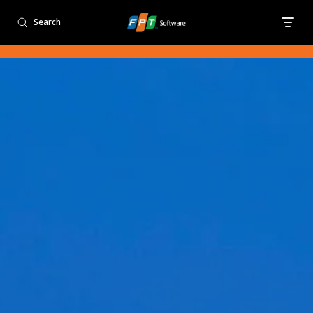
" />
Search