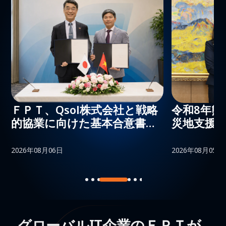
ＦＰＴ、Qsol株式会社と戦略
令和8年
的協業に向けた基本合意書を
災地支援
締結 ～九電グループ向けシス
テム開発・運用保守領域で中
2026年08月06日
2026年08月05日
長期的な協業を推進～
グローバルIT企業のＦＰＴが