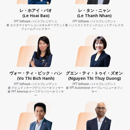
レ・ホアイ・バオ
レ・タン・ニャン
(Le Hoai Bao)
(Le Thanh Nhan)
FPT Software バイスプレジデント
FPT Software バイスプレジデント
兼 カスタマイゼーションエネルギープラット
兼 ハノイストラテジックユニットディレクタ
フォームディレクター
ー
ヴォー・ティ・ビック・ハン
グエン・ティ・トゥイ・ズオン
(Vo Thi Bich Hanh)
(Nguyen Thi Thuy Duong)
FPT Software バイスプレジデント
FPT Software バイスプレジデント
兼 デピュティチーフデリバリーオフィサー
兼 FPT Automotive チーフレベニューオフィ
兼 FPT Americas チーフデリバリーオフィサ
サー
ー