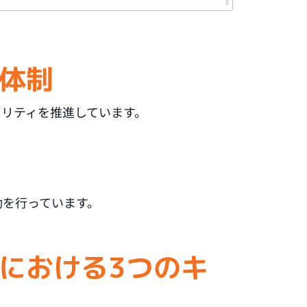
進体制
リティを推進しています。
動を行っています。
進における3つのキ