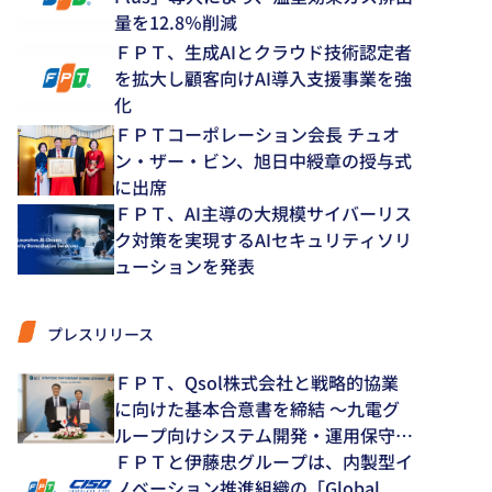
量を12.8％削減
ＦＰＴ、生成AIとクラウド技術認定者
を拡大し顧客向けAI導入支援事業を強
化
ＦＰＴコーポレーション会長 チュオ
ン・ザー・ビン、旭日中綬章の授与式
に出席
ＦＰＴ、AI主導の大規模サイバーリス
ク対策を実現するAIセキュリティソリ
ューションを発表
プレスリリース
ＦＰＴ、Qsol株式会社と戦略的協業
に向けた基本合意書を締結 ～九電グ
ループ向けシステム開発・運用保守領
域で中長期的な協業を推進～
ＦＰＴと伊藤忠グループは、内製型イ
ノベーション推進組織の「Global