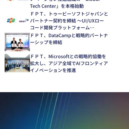
Tech Center」を本格始動
ＦＰＴ、トゥービーソフトジャパンと
パートナー契約を締結 ～UI/UXロー
コード開発プラットフォーム
「NEXACRO」の技術支援体制を強化
ＦＰＴ、DataCampと戦略的パートナ
～
ーシップを締結
ＦＰＴ、Microsoftとの戦略的協働を
拡大し、アジア全域でAIフロンティア
イノベーションを推進