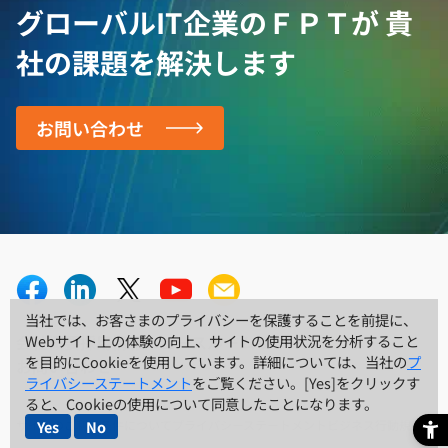
グローバルIT企業のＦＰＴが
貴
社の課題を解決します
お問い合わせ
当社では、お客さまのプライバシーを保護することを前提に、
当社では、お客さまのプライバシーを保護することを前提に、
会社概要
採用情報
ニュースルーム
リソースセンター
Webサイト上の体験の向上、サイトの使用状況を分析すること
Webサイト上の体験の向上、サイトの使用状況を分析すること
を目的にCookieを使用しています。詳細については、当社の
を目的にCookieを使用しています。詳細については、当社の
プ
プ
お問い合わせ
ライバシーステートメント
ライバシーステートメント
をご覧ください。[Yes]をクリックす
をご覧ください。[Yes]をクリックす
ると、Cookieの使用について同意したことになります。
ると、Cookieの使用について同意したことになります。
サイトのご利用条件について
プライバシーステートメント
ビジネス行動規範
Yes
Yes
No
No