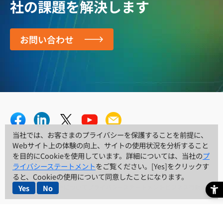
社の課題を解決します
お問い合わせ
当社では、お客さまのプライバシーを保護することを前提に、
当社では、お客さまのプライバシーを保護することを前提に、
Webサイト上の体験の向上、サイトの使用状況を分析すること
Webサイト上の体験の向上、サイトの使用状況を分析すること
会社概要
採用情報
ニュースルーム
リソースセンター
を目的にCookieを使用しています。詳細については、当社の
を目的にCookieを使用しています。詳細については、当社の
プ
プ
お問い合わせ
ライバシーステートメント
ライバシーステートメント
をご覧ください。[Yes]をクリックす
をご覧ください。[Yes]をクリックす
ると、Cookieの使用について同意したことになります。
ると、Cookieの使用について同意したことになります。
Yes
Yes
No
No
サイトのご利用条件について
プライバシーステートメント
ビジネス行動規範