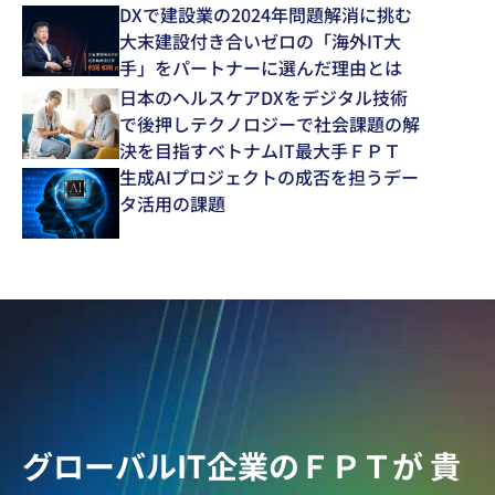
DXで建設業の2024年問題解消に挑む
大末建設付き合いゼロの「海外IT大
手」をパートナーに選んだ理由とは
日本のヘルスケアDXをデジタル技術
で後押しテクノロジーで社会課題の解
決を目指すベトナムIT最大手ＦＰＴ
生成AIプロジェクトの成否を担うデー
タ活用の課題
グローバルIT企業のＦＰＴが
貴