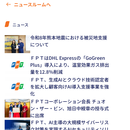
ニュースルームへ
ニュース
令和8年熊本地震における被災地支援
について
ＦＰＴはDHL Expressの「GoGreen
Plus」導入により、温室効果ガス排出
量を12.8％削減
ＦＰＴ、生成AIとクラウド技術認定者
を拡大し顧客向けAI導入支援事業を強
化
ＦＰＴコーポレーション会長 チュオ
ン・ザー・ビン、旭日中綬章の授与式
に出席
ＦＰＴ、AI主導の大規模サイバーリス
ク対策を実現するAIセキュリティソリ