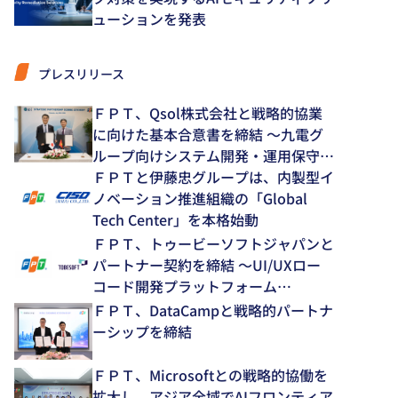
ューションを発表
プレスリリース
ＦＰＴ、Qsol株式会社と戦略的協業
に向けた基本合意書を締結 ～九電グ
ループ向けシステム開発・運用保守領
域で中長期的な協業を推進～
ＦＰＴと伊藤忠グループは、内製型イ
ノベーション推進組織の「Global
Tech Center」を本格始動
ＦＰＴ、トゥービーソフトジャパンと
パートナー契約を締結 ～UI/UXロー
コード開発プラットフォーム
「NEXACRO」の技術支援体制を強化
ＦＰＴ、DataCampと戦略的パートナ
～
ーシップを締結
ＦＰＴ、Microsoftとの戦略的協働を
拡大し、アジア全域でAIフロンティア