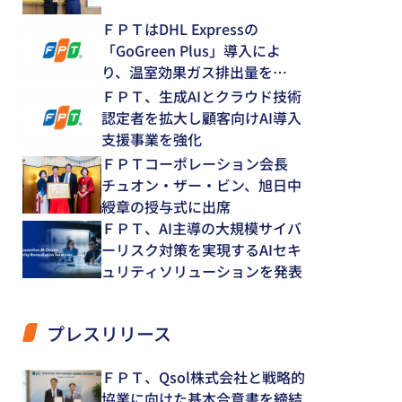
ＦＰＴはDHL Expressの
「GoGreen Plus」導入によ
り、温室効果ガス排出量を
12.8％削減
ＦＰＴ、生成AIとクラウド技術
認定者を拡大し顧客向けAI導入
支援事業を強化
ＦＰＴコーポレーション会長
チュオン・ザー・ビン、旭日中
綬章の授与式に出席
ＦＰＴ、AI主導の大規模サイバ
ーリスク対策を実現するAIセキ
ュリティソリューションを発表
プレスリリース
ＦＰＴ、Qsol株式会社と戦略的
協業に向けた基本合意書を締結