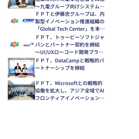
～九電グループ向けシステム開
発・運用保守領域で中長期的な
ＦＰＴと伊藤忠グループは、内
協業を推進～
製型イノベーション推進組織の
「Global Tech Center」を本格
始動
ＦＰＴ、トゥービーソフトジャ
パンとパートナー契約を締結
～UI/UXローコード開発プラッ
トフォーム「NEXACRO」の技
ＦＰＴ、DataCampと戦略的パ
術支援体制を強化～
ートナーシップを締結
ＦＰＴ、Microsoftとの戦略的
協働を拡大し、アジア全域でAI
フロンティアイノベーションを
推進