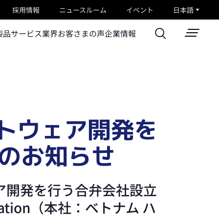
採用情報
ニュースルーム
イベント
日本語
製品
サービス
業界
お客さまの声
企業情報
ソフトウェア開発を
結のお知らせ
フトウェア開発を行う合弁会社設立
ration（本社：ベトナム ハ