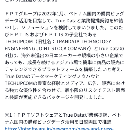
ＦＰＴグループは2022年1月、ベトナム国内の購買ビッグ
データ活用を目指して、True Dataと業務提携契約を締結
※1し、ソリューションを検討してまいりました。このた
びＦＰＴ IS およびＦＰＴ IS の子会社である
TECHUPCOM（旧社名：TRANDATA TECHNOLOGY
ENGINEERING JOINT STOCK COMPANY）とTrue Dataの
3社は、海外未進出の日本メーカーや規模の小さい企業で
あっても、成長を続けるアジア市場で簡単に商品の販売に
チャレンジできるプラットフォームを構築したいと考え、
True Dataのデータマーケティングノウハウと
TECHUPCOMの豊富な経験とメディア、広告、販売におけ
る強力な優位性を合わせて、最小限のリスクでテスト販売
と検証が実施できるパッケージを開発しました。
※1：ＦＰＴソフトウェアとTrue Dataが業務提携、ベト
ナム国内の購買ビッグデータ活用を日越両国で推進
https://fptsoftware.jp/newsroom/news-and-press-