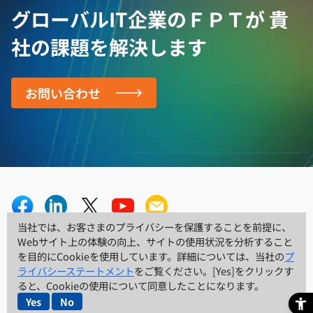
グローバルIT企業のＦＰＴが
貴
社の課題を解決します
お問い合わせ
当社では、お客さまのプライバシーを保護することを前提に、
当社では、お客さまのプライバシーを保護することを前提に、
会社概要
採用情報
ニュースルーム
リソースセンター
Webサイト上の体験の向上、サイトの使用状況を分析すること
Webサイト上の体験の向上、サイトの使用状況を分析すること
を目的にCookieを使用しています。詳細については、当社の
を目的にCookieを使用しています。詳細については、当社の
プ
プ
お問い合わせ
ライバシーステートメント
ライバシーステートメント
をご覧ください。[Yes]をクリックす
をご覧ください。[Yes]をクリックす
ると、Cookieの使用について同意したことになります。
ると、Cookieの使用について同意したことになります。
サイトのご利用条件について
プライバシーステートメント
ビジネス行動規範
Yes
Yes
No
No