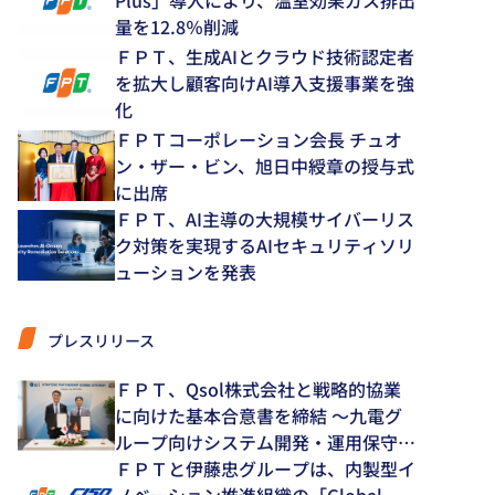
Plus」導入により、温室効果ガス排出
量を12.8％削減
ＦＰＴ、生成AIとクラウド技術認定者
を拡大し顧客向けAI導入支援事業を強
化
ＦＰＴコーポレーション会長 チュオ
ン・ザー・ビン、旭日中綬章の授与式
に出席
ＦＰＴ、AI主導の大規模サイバーリス
ク対策を実現するAIセキュリティソリ
ューションを発表
プレスリリース
ＦＰＴ、Qsol株式会社と戦略的協業
に向けた基本合意書を締結 ～九電グ
ループ向けシステム開発・運用保守領
域で中長期的な協業を推進～
ＦＰＴと伊藤忠グループは、内製型イ