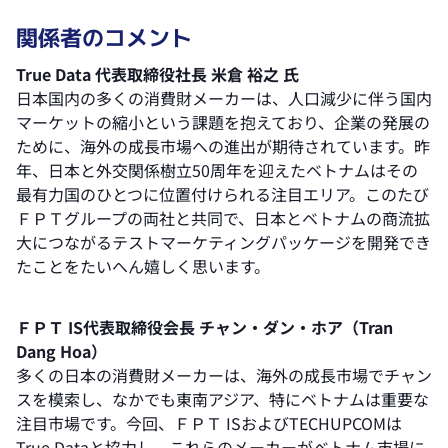
関係者のコメント
True Data 代表取締役社長 米倉 裕之 氏
日本国内の多くの消費財メーカーは、人口減少に伴う国内
マーケットの縮小という課題を抱えており、企業の発展の
ために、海外の成長市場への進出が期待されています。昨
年、日本と外交関係樹立50周年を迎えたベトナムはその
最有力国のひとつに位置付けられる注目エリア。このたび
ＦＰＴグループの両社と共同で、日本とベトナムの商流拡
大につながるテストマーケティングパッケージを開発でき
たことをたいへん嬉しく思います。
ＦＰＴ IS代表取締役会長 チャン・ダン・ホア（Tran
Dang Hoa）
多くの日本の消費財メーカーは、海外の成長市場でチャン
スを模索し、なかでも東南アジア、特にベトナムは重要な
注目市場です。今回、ＦＰＴ ISおよびTECHUPCOMは
True Dataと協力し、これらのメーカーがベトナム市場に