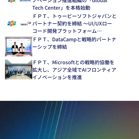
ノベーション推進組織の「Global
Tech Center」を本格始動
ＦＰＴ、トゥービーソフトジャパンと
パートナー契約を締結 ～UI/UXロー
コード開発プラットフォーム
「NEXACRO」の技術支援体制を強化
ＦＰＴ、DataCampと戦略的パートナ
～
ーシップを締結
ＦＰＴ、Microsoftとの戦略的協働を
拡大し、アジア全域でAIフロンティア
イノベーションを推進