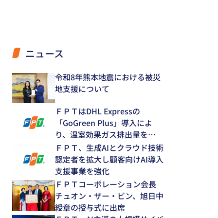
ニュース
令和8年熊本地震における被災
地支援について
ＦＰＴはDHL Expressの
「GoGreen Plus」導入によ
り、温室効果ガス排出量を
12.8％削減
ＦＰＴ、生成AIとクラウド技術
認定者を拡大し顧客向けAI導入
支援事業を強化
ＦＰＴコーポレーション会長
チュオン・ザー・ビン、旭日中
綬章の授与式に出席