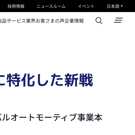
採用情報
ニュースルーム
イベント
日本語
製品
サービス
業界
お客さまの声
企業情報
に特化した新戦
バルオートモーティブ事業本