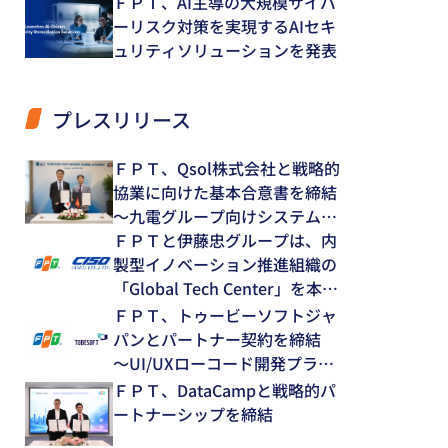
ＦＰＴ、AI主導の大規模サイバ
ーリスク対策を実現するAIセキ
ュリティソリューションを発表
プレスリリース
ＦＰＴ、Qsol株式会社と戦略的
協業に向けた基本合意書を締結
～九電グループ向けシステム開
発・運用保守領域で中長期的な
ＦＰＴと伊藤忠グループは、内
協業を推進～
製型イノベーション推進組織の
「Global Tech Center」を本格
始動
ＦＰＴ、トゥービーソフトジャ
パンとパートナー契約を締結
～UI/UXローコード開発プラッ
トフォーム「NEXACRO」の技
ＦＰＴ、DataCampと戦略的パ
術支援体制を強化～
ートナーシップを締結