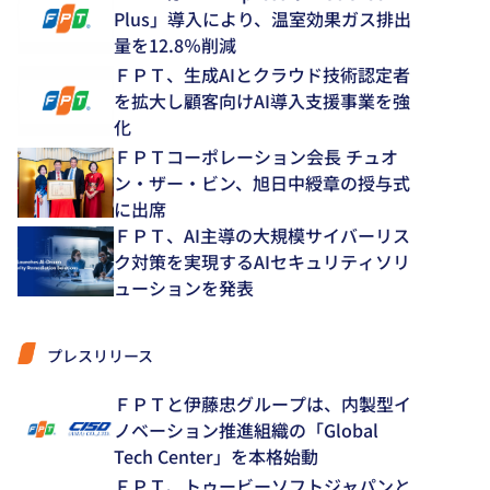
Plus」導入により、温室効果ガス排出
量を12.8％削減
ＦＰＴ、生成AIとクラウド技術認定者
を拡大し顧客向けAI導入支援事業を強
化
ＦＰＴコーポレーション会長 チュオ
ン・ザー・ビン、旭日中綬章の授与式
に出席
ＦＰＴ、AI主導の大規模サイバーリス
ク対策を実現するAIセキュリティソリ
ューションを発表
プレスリリース
ＦＰＴと伊藤忠グループは、内製型イ
ノベーション推進組織の「Global
Tech Center」を本格始動
ＦＰＴ、トゥービーソフトジャパンと