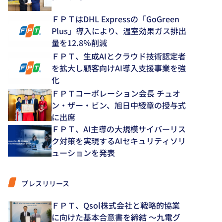
ＦＰＴはDHL Expressの「GoGreen
Plus」導入により、温室効果ガス排出
量を12.8％削減
ＦＰＴ、生成AIとクラウド技術認定者
を拡大し顧客向けAI導入支援事業を強
化
ＦＰＴコーポレーション会長 チュオ
ン・ザー・ビン、旭日中綬章の授与式
に出席
ＦＰＴ、AI主導の大規模サイバーリス
ク対策を実現するAIセキュリティソリ
ューションを発表
プレスリリース
ＦＰＴ、Qsol株式会社と戦略的協業
に向けた基本合意書を締結 ～九電グ