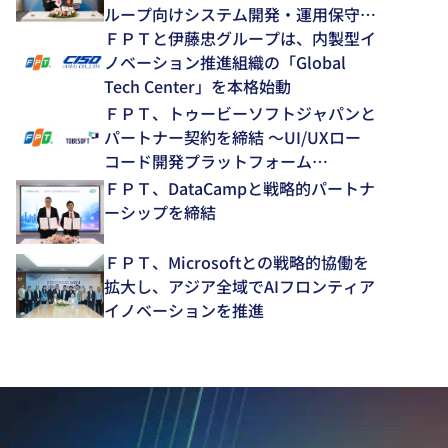
ループ向けシステム開発・運用保守領
域で中長期的な協業を推進～
ＦＰＴと伊藤忠グループは、内製型イ
ノベーション推進組織の「Global
Tech Center」を本格始動
ＦＰＴ、トゥービーソフトジャパンと
パートナー契約を締結 ～UI/UXロー
コード開発プラットフォーム
「NEXACRO」の技術支援体制を強化
ＦＰＴ、DataCampと戦略的パートナ
～
ーシップを締結
ＦＰＴ、Microsoftとの戦略的協働を
拡大し、アジア全域でAIフロンティア
イノベーションを推進