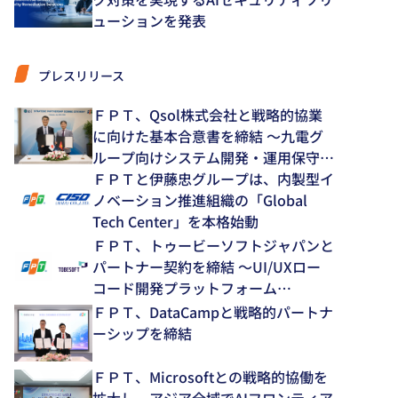
ューションを発表
プレスリリース
ＦＰＴ、Qsol株式会社と戦略的協業
に向けた基本合意書を締結 ～九電グ
ループ向けシステム開発・運用保守領
域で中長期的な協業を推進～
ＦＰＴと伊藤忠グループは、内製型イ
ノベーション推進組織の「Global
Tech Center」を本格始動
ＦＰＴ、トゥービーソフトジャパンと
パートナー契約を締結 ～UI/UXロー
コード開発プラットフォーム
「NEXACRO」の技術支援体制を強化
ＦＰＴ、DataCampと戦略的パートナ
～
ーシップを締結
ＦＰＴ、Microsoftとの戦略的協働を