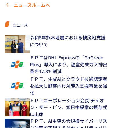
ニュースルームへ
ニュース
令和8年熊本地震における被災地支援
について
ＦＰＴはDHL Expressの「GoGreen
Plus」導入により、温室効果ガス排出
量を12.8％削減
ＦＰＴ、生成AIとクラウド技術認定者
を拡大し顧客向けAI導入支援事業を強
化
ＦＰＴコーポレーション会長 チュオ
ン・ザー・ビン、旭日中綬章の授与式
に出席
ＦＰＴ、AI主導の大規模サイバーリス
ク対策を実現するAIセキュリティソリ