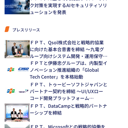
ク対策を実現するAIセキュリティソリ
ューションを発表
プレスリリース
ＦＰＴ、Qsol株式会社と戦略的協業
に向けた基本合意書を締結 ～九電グ
ループ向けシステム開発・運用保守領
域で中長期的な協業を推進～
ＦＰＴと伊藤忠グループは、内製型イ
ノベーション推進組織の「Global
Tech Center」を本格始動
ＦＰＴ、トゥービーソフトジャパンと
パートナー契約を締結 ～UI/UXロー
コード開発プラットフォーム
「NEXACRO」の技術支援体制を強化
ＦＰＴ、DataCampと戦略的パートナ
～
ーシップを締結
ＦＰＴ、Microsoftとの戦略的協働を