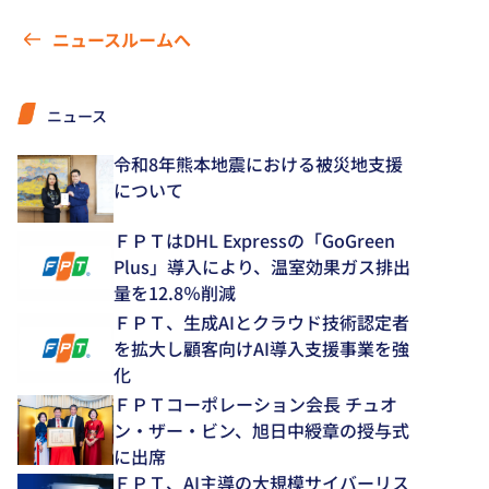
ニュースルームへ
ニュース
令和8年熊本地震における被災地支援
について
ＦＰＴはDHL Expressの「GoGreen
Plus」導入により、温室効果ガス排出
量を12.8％削減
ＦＰＴ、生成AIとクラウド技術認定者
を拡大し顧客向けAI導入支援事業を強
化
ＦＰＴコーポレーション会長 チュオ
ン・ザー・ビン、旭日中綬章の授与式
に出席
ＦＰＴ、AI主導の大規模サイバーリス