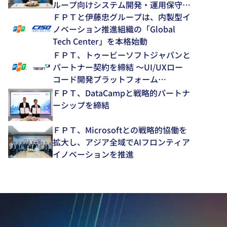
ループ向けシステム開発・運用保守領
域で中長期的な協業を推進～
ＦＰＴと伊藤忠グループは、内製型イ
ノベーション推進組織の「Global
Tech Center」を本格始動
ＦＰＴ、トゥービーソフトジャパンと
パートナー契約を締結 ～UI/UXロー
コード開発プラットフォーム
「NEXACRO」の技術支援体制を強化
ＦＰＴ、DataCampと戦略的パートナ
～
ーシップを締結
ＦＰＴ、Microsoftとの戦略的協働を
拡大し、アジア全域でAIフロンティア
イノベーションを推進