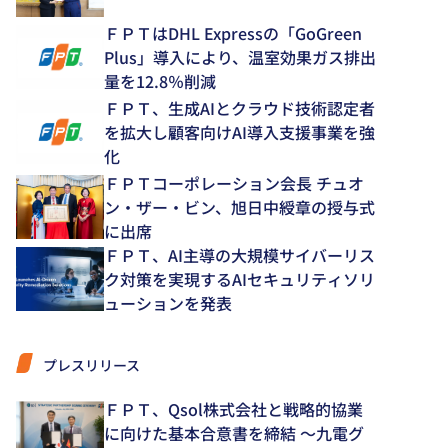
ＦＰＴはDHL Expressの「GoGreen
Plus」導入により、温室効果ガス排出
量を12.8％削減
ＦＰＴ、生成AIとクラウド技術認定者
を拡大し顧客向けAI導入支援事業を強
化
ＦＰＴコーポレーション会長 チュオ
ン・ザー・ビン、旭日中綬章の授与式
に出席
ＦＰＴ、AI主導の大規模サイバーリス
ク対策を実現するAIセキュリティソリ
ューションを発表
プレスリリース
ＦＰＴ、Qsol株式会社と戦略的協業
に向けた基本合意書を締結 ～九電グ