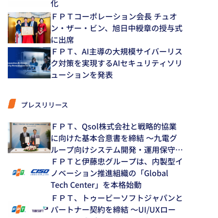
化
ＦＰＴコーポレーション会長 チュオ
ン・ザー・ビン、旭日中綬章の授与式
に出席
ＦＰＴ、AI主導の大規模サイバーリス
ク対策を実現するAIセキュリティソリ
ューションを発表
プレスリリース
ＦＰＴ、Qsol株式会社と戦略的協業
に向けた基本合意書を締結 ～九電グ
ループ向けシステム開発・運用保守領
域で中長期的な協業を推進～
ＦＰＴと伊藤忠グループは、内製型イ
ノベーション推進組織の「Global
Tech Center」を本格始動
ＦＰＴ、トゥービーソフトジャパンと
パートナー契約を締結 ～UI/UXロー