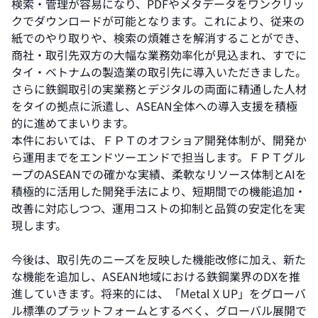
検索・管理が容易になり、PDFやメタデータをワンクリッ
クでダウンロードが可能となります。これにより、従来の
紙でのやり取りや、検索の煩雑さを解消することができ、
商社・取引先双方の大幅な業務効率化が見込まれ、すでに
タイ・ベトナムの製造業の取引先に導入いただきました。
さらに鉄鋼取引の実業務とデジタルの両面に精通した人材
をタイの拠点に派遣し、ASEAN全体への導入支援を積極
的に進めてまいります。
本件においては、ＦＰＴのオフショア開発体制が、開発か
ら運用までをエンドツーエンドで担当します。ＦＰＴグル
ープのASEANでの確かな実績、柔軟なリソース体制とAIを
積極的に活用した開発手法により、短期間での機能追加・
改善に対応しつつ、運用コストの抑制と品質の安定化を実
現します。
今後は、取引先のニーズを反映した機能改修に加え、新た
な機能を追加し、ASEAN地域における鉄鋼業界のDXを推
進していきます。将来的には、「Metal X UP」をグローバ
ル標準のプラットフォームとするべく、グローバル展開で