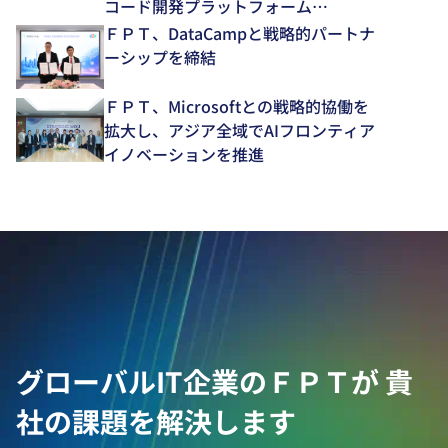
コード開発プラットフォーム
「NEXACRO」の技術支援体制を強化
ＦＰＴ、DataCampと戦略的パートナ
～
ーシップを締結
ＦＰＴ、Microsoftとの戦略的協働を
拡大し、アジア全域でAIフロンティア
イノベーションを推進
グローバルIT企業のＦＰＴが
貴
社の課題を解決します