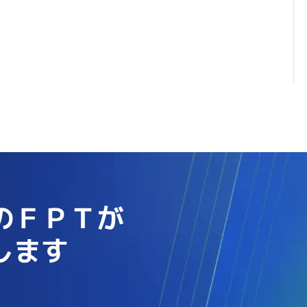
のＦＰＴが
します