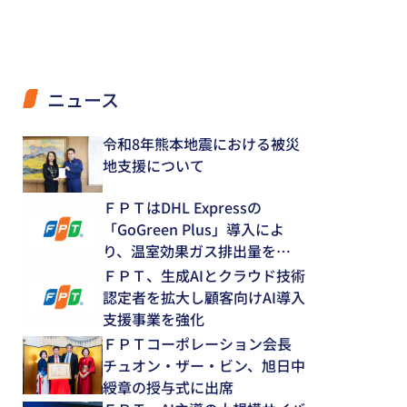
ニュース
令和8年熊本地震における被災
地支援について
ＦＰＴはDHL Expressの
「GoGreen Plus」導入によ
り、温室効果ガス排出量を
12.8％削減
ＦＰＴ、生成AIとクラウド技術
認定者を拡大し顧客向けAI導入
支援事業を強化
ＦＰＴコーポレーション会長
チュオン・ザー・ビン、旭日中
綬章の授与式に出席