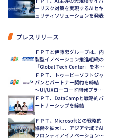
ＦＰＴ、AI主導の大規模サイバ
ーリスク対策を実現するAIセキ
ュリティソリューションを発表
プレスリリース
ＦＰＴと伊藤忠グループは、内
製型イノベーション推進組織の
「Global Tech Center」を本格
始動
ＦＰＴ、トゥービーソフトジャ
パンとパートナー契約を締結
～UI/UXローコード開発プラッ
トフォーム「NEXACRO」の技
ＦＰＴ、DataCampと戦略的パ
術支援体制を強化～
ートナーシップを締結
ＦＰＴ、Microsoftとの戦略的
協働を拡大し、アジア全域でAI
フロンティアイノベーションを