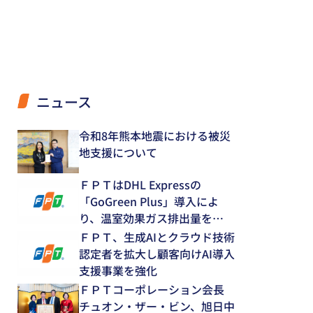
ニュース
令和8年熊本地震における被災
地支援について
ＦＰＴはDHL Expressの
「GoGreen Plus」導入によ
り、温室効果ガス排出量を
12.8％削減
ＦＰＴ、生成AIとクラウド技術
認定者を拡大し顧客向けAI導入
支援事業を強化
ＦＰＴコーポレーション会長
チュオン・ザー・ビン、旭日中