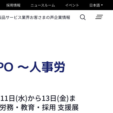
採用情報
ニュースルーム
イベント
日本語
製品
サービス
業界
お客さまの声
企業情報
PO ～人事労
1日(水)から13日(金)ま
事労務・教育・採用 支援展