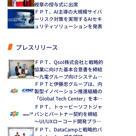
綬章の授与式に出席
ＦＰＴ、AI主導の大規模サイバ
ーリスク対策を実現するAIセキ
ュリティソリューションを発表
プレスリリース
ＦＰＴ、Qsol株式会社と戦略的
協業に向けた基本合意書を締結
～九電グループ向けシステム開
発・運用保守領域で中長期的な
ＦＰＴと伊藤忠グループは、内
協業を推進～
製型イノベーション推進組織の
「Global Tech Center」を本格
始動
ＦＰＴ、トゥービーソフトジャ
パンとパートナー契約を締結
～UI/UXローコード開発プラッ
トフォーム「NEXACRO」の技
ＦＰＴ、DataCampと戦略的パ
術支援体制を強化～