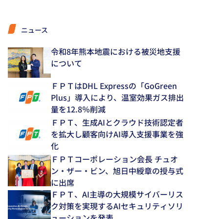
ニュース
令和8年熊本地震における被災地支援
について
ＦＰＴはDHL Expressの「GoGreen
Plus」導入により、温室効果ガス排出
量を12.8％削減
ＦＰＴ、生成AIとクラウド技術認定者
を拡大し顧客向けAI導入支援事業を強
化
ＦＰＴコーポレーション会長 チュオ
ン・ザー・ビン、旭日中綬章の授与式
に出席
ＦＰＴ、AI主導の大規模サイバーリス
ク対策を実現するAIセキュリティソリ
ューションを発表