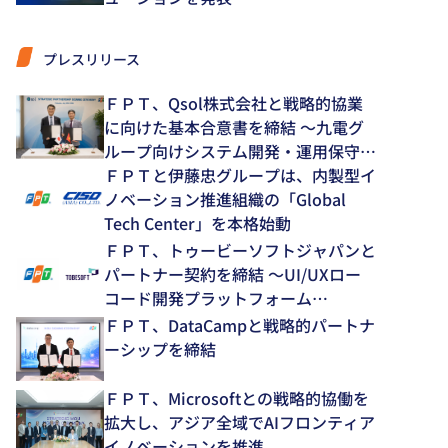
プレスリリース
ＦＰＴ、Qsol株式会社と戦略的協業
に向けた基本合意書を締結 ～九電グ
ループ向けシステム開発・運用保守領
域で中長期的な協業を推進～
ＦＰＴと伊藤忠グループは、内製型イ
ノベーション推進組織の「Global
Tech Center」を本格始動
ＦＰＴ、トゥービーソフトジャパンと
パートナー契約を締結 ～UI/UXロー
コード開発プラットフォーム
「NEXACRO」の技術支援体制を強化
ＦＰＴ、DataCampと戦略的パートナ
～
ーシップを締結
ＦＰＴ、Microsoftとの戦略的協働を
拡大し、アジア全域でAIフロンティア
イノベーションを推進