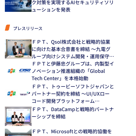
ク対策を実現するAIセキュリティソリ
ューションを発表
プレスリリース
ＦＰＴ、Qsol株式会社と戦略的協業
に向けた基本合意書を締結 ～九電グ
ループ向けシステム開発・運用保守領
域で中長期的な協業を推進～
ＦＰＴと伊藤忠グループは、内製型イ
ノベーション推進組織の「Global
Tech Center」を本格始動
ＦＰＴ、トゥービーソフトジャパンと
パートナー契約を締結 ～UI/UXロー
コード開発プラットフォーム
「NEXACRO」の技術支援体制を強化
ＦＰＴ、DataCampと戦略的パートナ
～
ーシップを締結
ＦＰＴ、Microsoftとの戦略的協働を