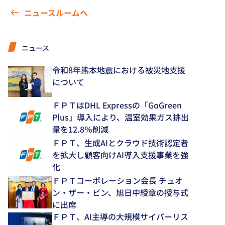
ニュースルームへ
ニュース
令和8年熊本地震における被災地支援
について
ＦＰＴはDHL Expressの「GoGreen
Plus」導入により、温室効果ガス排出
量を12.8％削減
ＦＰＴ、生成AIとクラウド技術認定者
を拡大し顧客向けAI導入支援事業を強
化
ＦＰＴコーポレーション会長 チュオ
ン・ザー・ビン、旭日中綬章の授与式
に出席
ＦＰＴ、AI主導の大規模サイバーリス