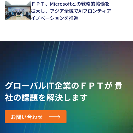
ＦＰＴ、Microsoftとの戦略的協働を
拡大し、アジア全域でAIフロンティア
イノベーションを推進
グローバルIT企業のＦＰＴが
貴
社の課題を解決します
お問い合わせ