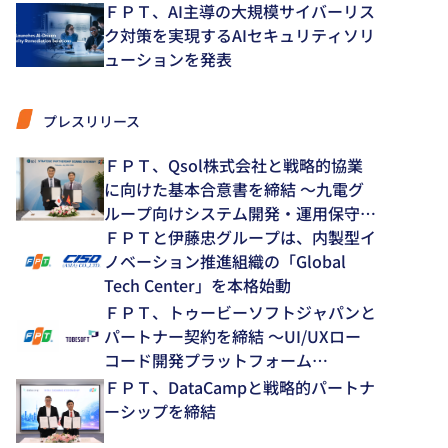
ＦＰＴ、AI主導の大規模サイバーリス
ク対策を実現するAIセキュリティソリ
ューションを発表
プレスリリース
ＦＰＴ、Qsol株式会社と戦略的協業
に向けた基本合意書を締結 ～九電グ
ループ向けシステム開発・運用保守領
域で中長期的な協業を推進～
ＦＰＴと伊藤忠グループは、内製型イ
ノベーション推進組織の「Global
Tech Center」を本格始動
ＦＰＴ、トゥービーソフトジャパンと
パートナー契約を締結 ～UI/UXロー
コード開発プラットフォーム
「NEXACRO」の技術支援体制を強化
ＦＰＴ、DataCampと戦略的パートナ
～
ーシップを締結