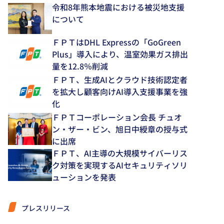
令和8年熊本地震における被災地支援
について
ＦＰＴはDHL Expressの「GoGreen
Plus」導入により、温室効果ガス排出
量を12.8％削減
ＦＰＴ、生成AIとクラウド技術認定者
を拡大し顧客向けAI導入支援事業を強
化
ＦＰＴコーポレーション会長 チュオ
ン・ザー・ビン、旭日中綬章の授与式
に出席
ＦＰＴ、AI主導の大規模サイバーリス
ク対策を実現するAIセキュリティソリ
ューションを発表
プレスリリース