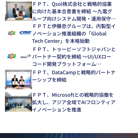
ＦＰＴ、Qsol株式会社と戦略的協業
に向けた基本合意書を締結 ～九電グ
ループ向けシステム開発・運用保守領
域で中長期的な協業を推進～
ＦＰＴと伊藤忠グループは、内製型イ
ノベーション推進組織の「Global
Tech Center」を本格始動
ＦＰＴ、トゥービーソフトジャパンと
パートナー契約を締結 ～UI/UXロー
コード開発プラットフォーム
「NEXACRO」の技術支援体制を強化
ＦＰＴ、DataCampと戦略的パートナ
～
ーシップを締結
ＦＰＴ、Microsoftとの戦略的協働を
拡大し、アジア全域でAIフロンティア
イノベーションを推進