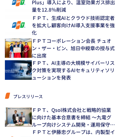
Plus」導入により、温室効果ガス排出
量を12.8％削減
ＦＰＴ、生成AIとクラウド技術認定者
を拡大し顧客向けAI導入支援事業を強
化
ＦＰＴコーポレーション会長 チュオ
ン・ザー・ビン、旭日中綬章の授与式
に出席
ＦＰＴ、AI主導の大規模サイバーリス
ク対策を実現するAIセキュリティソリ
ューションを発表
プレスリリース
ＦＰＴ、Qsol株式会社と戦略的協業
に向けた基本合意書を締結 ～九電グ
ループ向けシステム開発・運用保守領
域で中長期的な協業を推進～
ＦＰＴと伊藤忠グループは、内製型イ