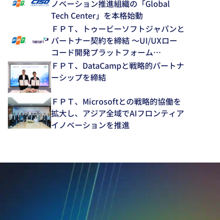
ノベーション推進組織の「Global
Tech Center」を本格始動
ＦＰＴ、トゥービーソフトジャパンと
パートナー契約を締結 ～UI/UXロー
コード開発プラットフォーム
「NEXACRO」の技術支援体制を強化
ＦＰＴ、DataCampと戦略的パートナ
～
ーシップを締結
ＦＰＴ、Microsoftとの戦略的協働を
拡大し、アジア全域でAIフロンティア
イノベーションを推進