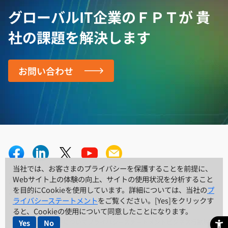
グローバルIT企業のＦＰＴが
貴
社の課題を解決します
お問い合わせ
当社では、お客さまのプライバシーを保護することを前提に、
当社では、お客さまのプライバシーを保護することを前提に、
Webサイト上の体験の向上、サイトの使用状況を分析すること
Webサイト上の体験の向上、サイトの使用状況を分析すること
会社概要
採用情報
ニュースルーム
リソースセンター
を目的にCookieを使用しています。詳細については、当社の
を目的にCookieを使用しています。詳細については、当社の
プ
プ
お問い合わせ
ライバシーステートメント
ライバシーステートメント
をご覧ください。[Yes]をクリックす
をご覧ください。[Yes]をクリックす
ると、Cookieの使用について同意したことになります。
ると、Cookieの使用について同意したことになります。
Yes
Yes
No
No
サイトのご利用条件について
プライバシーステートメント
ビジネス行動規範