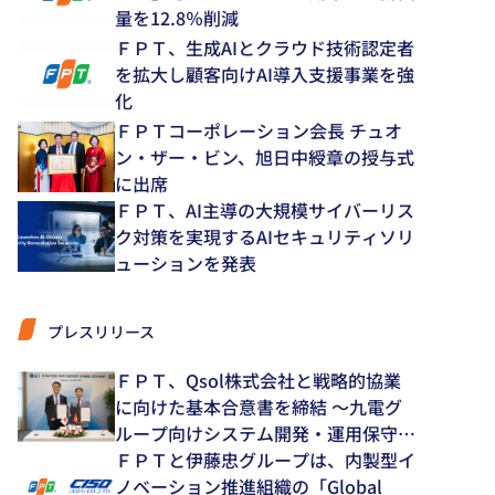
量を12.8％削減
ＦＰＴ、生成AIとクラウド技術認定者
を拡大し顧客向けAI導入支援事業を強
化
ＦＰＴコーポレーション会長 チュオ
ン・ザー・ビン、旭日中綬章の授与式
に出席
ＦＰＴ、AI主導の大規模サイバーリス
ク対策を実現するAIセキュリティソリ
ューションを発表
プレスリリース
ＦＰＴ、Qsol株式会社と戦略的協業
に向けた基本合意書を締結 ～九電グ
ループ向けシステム開発・運用保守領
域で中長期的な協業を推進～
ＦＰＴと伊藤忠グループは、内製型イ
ノベーション推進組織の「Global