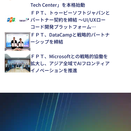
Tech Center」を本格始動
ＦＰＴ、トゥービーソフトジャパンと
パートナー契約を締結 ～UI/UXロー
コード開発プラットフォーム
「NEXACRO」の技術支援体制を強化
ＦＰＴ、DataCampと戦略的パートナ
～
ーシップを締結
ＦＰＴ、Microsoftとの戦略的協働を
拡大し、アジア全域でAIフロンティア
イノベーションを推進