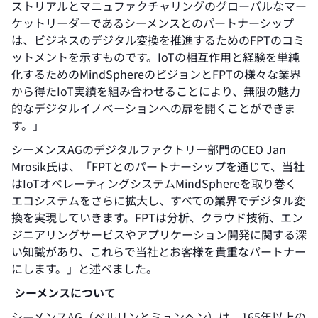
ストリアルとマニュファクチャリングのグローバルなマー
ケットリーダーであるシーメンスとのパートナーシップ
は、ビジネスのデジタル変換を推進するためのFPTのコミ
ットメントを示すものです。IoTの相互作用と経験を単純
化するためのMindSphereのビジョンとFPTの様々な業界
から得たIoT実績を組み合わせることにより、無限の魅力
的なデジタルイノベーションへの扉を開くことができま
す。」
シーメンスAGのデジタルファクトリー部門のCEO Jan
Mrosik氏は、「FPTとのパートナーシップを通じて、当社
はIoTオペレーティングシステムMindSphereを取り巻く
エコシステムをさらに拡大し、すべての業界でデジタル変
換を実現していきます。FPTは分析、クラウド技術、エン
ジニアリングサービスやアプリケーション開発に関する深
い知識があり、これらで当社とお客様を貴重なパートナー
にします。」と述べました。
シーメンス
について
シーメンスAG（ベルリンとミュンヘン）は、165年以上の