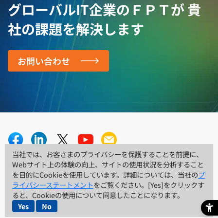
グローバルIT企業のＦＰＴが
貴
社の課題を解決します
お問い合わせ
当社では、お客さまのプライバシーを保護することを前提に、
当社では、お客さまのプライバシーを保護することを前提に、
会社概要
採用情報
ニュースルーム
リソースセンター
Webサイト上の体験の向上、サイトの使用状況を分析すること
Webサイト上の体験の向上、サイトの使用状況を分析すること
を目的にCookieを使用しています。詳細については、当社の
を目的にCookieを使用しています。詳細については、当社の
プ
プ
お問い合わせ
ライバシーステートメント
ライバシーステートメント
をご覧ください。[Yes]をクリックす
をご覧ください。[Yes]をクリックす
ると、Cookieの使用について同意したことになります。
ると、Cookieの使用について同意したことになります。
サイトのご利用条件について
プライバシーステートメント
ビジネス行動規範
Yes
Yes
No
No