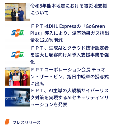
令和8年熊本地震における被災地支援
について
ＦＰＴはDHL Expressの「GoGreen
Plus」導入により、温室効果ガス排出
量を12.8％削減
ＦＰＴ、生成AIとクラウド技術認定者
を拡大し顧客向けAI導入支援事業を強
化
ＦＰＴコーポレーション会長 チュオ
ン・ザー・ビン、旭日中綬章の授与式
に出席
ＦＰＴ、AI主導の大規模サイバーリス
ク対策を実現するAIセキュリティソリ
ューションを発表
プレスリリース