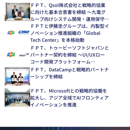
ＦＰＴ、Qsol株式会社と戦略的協業
に向けた基本合意書を締結 ～九電グ
ループ向けシステム開発・運用保守領
域で中長期的な協業を推進～
ＦＰＴと伊藤忠グループは、内製型イ
ノベーション推進組織の「Global
Tech Center」を本格始動
ＦＰＴ、トゥービーソフトジャパンと
パートナー契約を締結 ～UI/UXロー
コード開発プラットフォーム
「NEXACRO」の技術支援体制を強化
ＦＰＴ、DataCampと戦略的パートナ
～
ーシップを締結
ＦＰＴ、Microsoftとの戦略的協働を
拡大し、アジア全域でAIフロンティア
イノベーションを推進