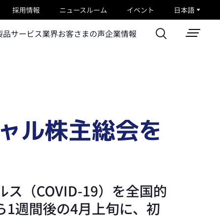
採用情報
ニュースルーム
イベント
日本語
製品
サービス
業界
お客さまの声
企業情報
チャル株主総会を
（COVID-19）を全国的
1週間後の4月上旬に、初