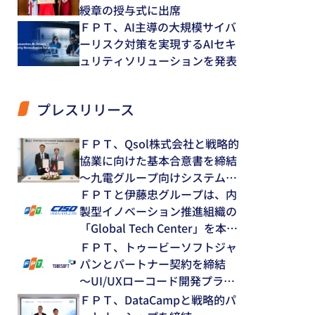
綬章の授与式に出席
ＦＰＴ、AI主導の大規模サイバ
ーリスク対策を実現するAIセキ
ュリティソリューションを発表
プレスリリース
ＦＰＴ、Qsol株式会社と戦略的
協業に向けた基本合意書を締結
～九電グループ向けシステム開
発・運用保守領域で中長期的な
ＦＰＴと伊藤忠グループは、内
協業を推進～
製型イノベーション推進組織の
「Global Tech Center」を本格
始動
ＦＰＴ、トゥービーソフトジャ
パンとパートナー契約を締結
～UI/UXローコード開発プラッ
トフォーム「NEXACRO」の技
ＦＰＴ、DataCampと戦略的パ
術支援体制を強化～