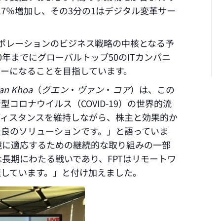
17％増加し、その3分の1はデジタル変革サー
ポレーションのビジネス戦略の中核となる予
0年までにグローバルトップ50のITカンパニ
ーになることを目指しています。
an Khoa
（
グエン
・
ヴァン
・
コア
）は、この
コロナウイルス（COVID-19）の世界的流
ディスタンスを維持しながら、株主と効果的か
最良のソリューションです。」と語っていま
境に適応するための継続的な取り組みの一部
）は長期にわたる戦いであり、FPTはリモートワ
速しています。」と付け加えました。