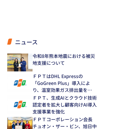
ニュース
令和8年熊本地震における被災
地支援について
ＦＰＴはDHL Expressの
「GoGreen Plus」導入によ
り、温室効果ガス排出量を
12.8％削減
ＦＰＴ、生成AIとクラウド技術
認定者を拡大し顧客向けAI導入
支援事業を強化
ＦＰＴコーポレーション会長
チュオン・ザー・ビン、旭日中