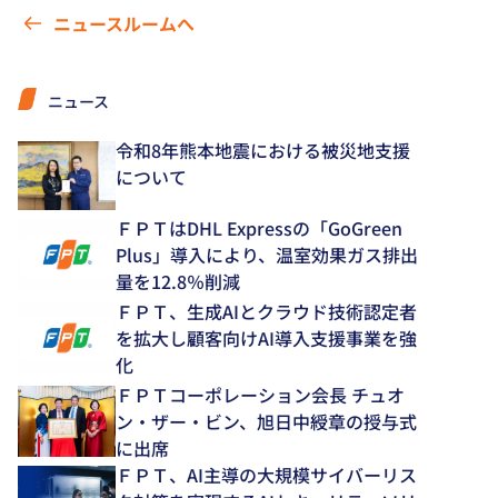
ニュースルームへ
ニュース
令和8年熊本地震における被災地支援
について
ＦＰＴはDHL Expressの「GoGreen
Plus」導入により、温室効果ガス排出
量を12.8％削減
ＦＰＴ、生成AIとクラウド技術認定者
を拡大し顧客向けAI導入支援事業を強
化
ＦＰＴコーポレーション会長 チュオ
ン・ザー・ビン、旭日中綬章の授与式
に出席
ＦＰＴ、AI主導の大規模サイバーリス