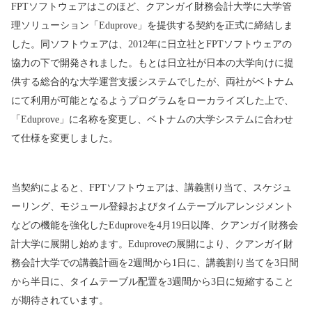
FPT
ソフトウェアはこのほど、クアンガイ財務会計大学に大学管
理ソリューション「
Eduprove
」を提供する契約を正式に締結しま
した。同ソフトウェアは、
2012
年に日立社と
FPT
ソフトウェアの
協力の下で開発されました。もとは日立社が日本の大学向けに提
供する総合的な大学運営支援システムでしたが、両社がベトナム
にて利用が可能となるようプログラムをローカライズした上で、
「
Eduprove
」に名称を変更し、ベトナムの大学システムに合わせ
て仕様を変更しました。
当契約によると、
FPT
ソフトウェアは、講義割り当て、スケジュ
ーリング、モジュール登録およびタイムテーブルアレンジメント
などの機能を強化した
Eduprove
を
4
月
19
日以降、クアンガイ財務会
計大学に展開し始めます。
Eduprove
の展開により、クアンガイ財
務会計大学での講義計画を
2
週間から
1
日に、講義割り当てを
3
日間
から半日に、タイムテーブル配置を
3
週間から
3
日に短縮すること
が期待されています。