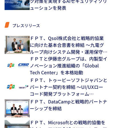
ク対策を実現するAIセキュリティソリ
ューションを発表
プレスリリース
ＦＰＴ、Qsol株式会社と戦略的協業
に向けた基本合意書を締結 ～九電グ
ループ向けシステム開発・運用保守領
域で中長期的な協業を推進～
ＦＰＴと伊藤忠グループは、内製型イ
ノベーション推進組織の「Global
Tech Center」を本格始動
ＦＰＴ、トゥービーソフトジャパンと
パートナー契約を締結 ～UI/UXロー
コード開発プラットフォーム
「NEXACRO」の技術支援体制を強化
ＦＰＴ、DataCampと戦略的パートナ
～
ーシップを締結
ＦＰＴ、Microsoftとの戦略的協働を