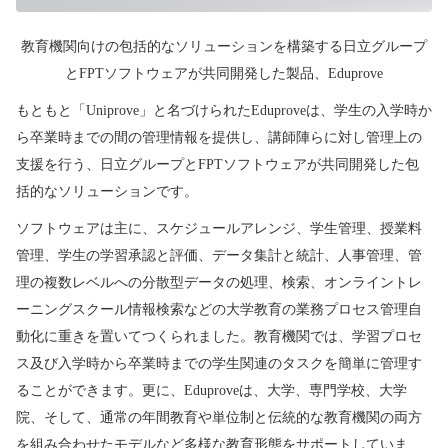
教育機関向けの包括的なソリューションを構築する日立グループ
と
FPT
ソフトウェアが共同開発した製品、
Eduprove
もともと「
Uniprove
」と名づけられた
Eduprove
は、学生の入学時か
ら卒業時までの間の管理情報を提供し、講師陣らに対し管理上の
支援を行う、日立グループと
FPT
ソフトウェアが共同開発した包
括的なソリューションです。
ソフトウェアは主に、スケジュールアレンジ、学生管理、授業料
管理、学生の学習承認と評価、データ集計と統計、人事管理、管
理の複数レベルへの分散型データの処理、検索、オンライントレ
ーニングスクール情報検索などの大学教育の業務プロセス管理自
動化に重きを置いてつくられました。教育機関では、学習プロセ
ス及び入学時から卒業時までの学生関連のタスクを簡単に管理す
ることができます。更に、
Eduprove
は、大学、専門学校、大学
院、そして、通常の年間教育や単位制と伝統的な教育機関の両方
を組み合わせたモデルなど多様な教育形態をサポートしていま