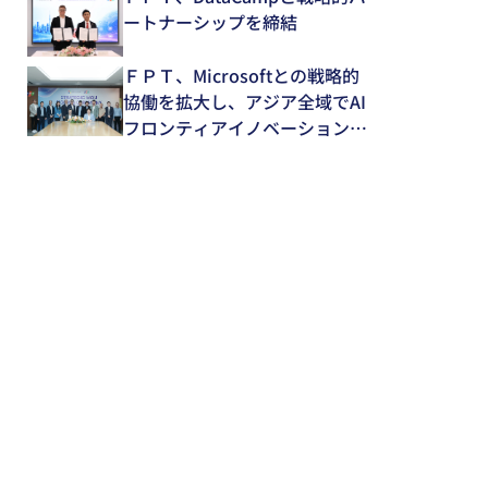
術支援体制を強化～
ートナーシップを締結
ＦＰＴ、Microsoftとの戦略的
協働を拡大し、アジア全域でAI
フロンティアイノベーションを
推進