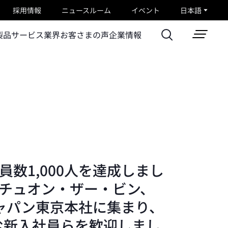
採用情報
ニュースルーム
イベント
日本語
製品
サービス
業界
お客さまの声
企業情報
員数1,000人を達成しまし
 チュオン・ザー・ビン、
ジャパン東京本社に集まり、
む新入社員らを歓迎しまし