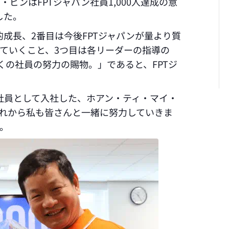
・ビンはFPTジャパン社員1,000人達成の意
した。
的成長、2番目は今後FPTジャパンが量より質
ていくこと、3つ目は各リーダーの指導の
多くの社員の努力の賜物。」であると、FPTジ
目の社員として入社した、ホアン・ティ・マイ・
これから私も皆さんと一緒に努力していきま
。