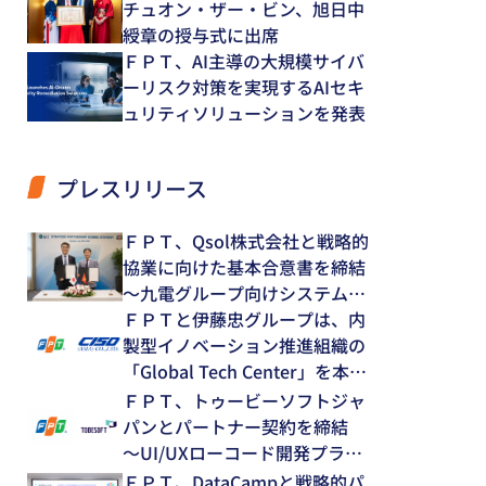
チュオン・ザー・ビン、旭日中
綬章の授与式に出席
ＦＰＴ、AI主導の大規模サイバ
ーリスク対策を実現するAIセキ
ュリティソリューションを発表
プレスリリース
ＦＰＴ、Qsol株式会社と戦略的
協業に向けた基本合意書を締結
～九電グループ向けシステム開
発・運用保守領域で中長期的な
ＦＰＴと伊藤忠グループは、内
協業を推進～
製型イノベーション推進組織の
「Global Tech Center」を本格
始動
ＦＰＴ、トゥービーソフトジャ
パンとパートナー契約を締結
～UI/UXローコード開発プラッ
トフォーム「NEXACRO」の技
ＦＰＴ、DataCampと戦略的パ