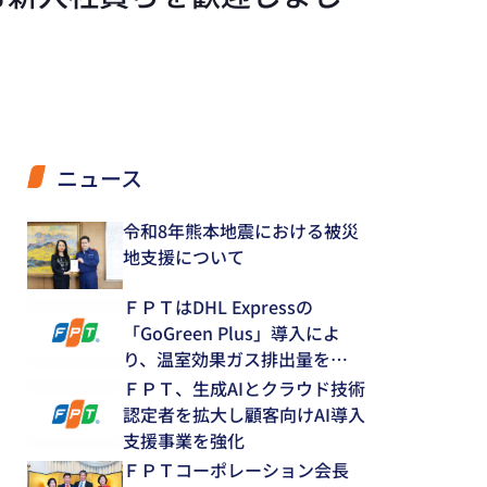
ニュース
令和8年熊本地震における被災
地支援について
ＦＰＴはDHL Expressの
「GoGreen Plus」導入によ
り、温室効果ガス排出量を
12.8％削減
ＦＰＴ、生成AIとクラウド技術
認定者を拡大し顧客向けAI導入
支援事業を強化
ＦＰＴコーポレーション会長