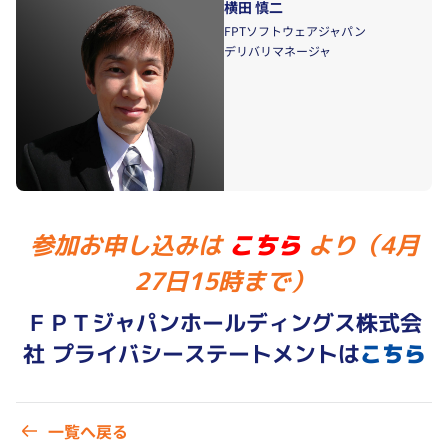
横田 慎二
FPTソフトウェアジャパン
デリバリマネージャ
参加お申し込みは
こちら
より（4月
27日15時まで）
ＦＰＴジャパンホールディングス株式会
社 プライバシーステートメントは
こちら
一覧へ戻る