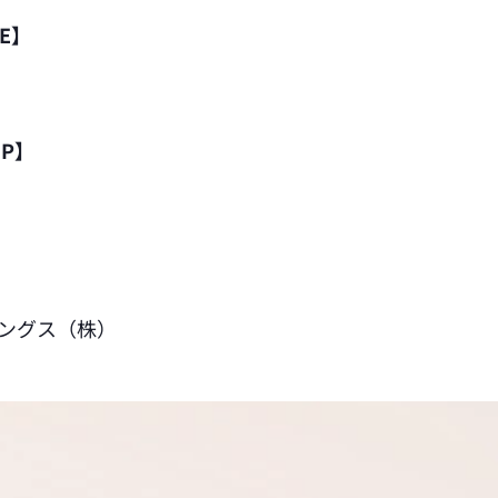
E】
P】
ィングス（株）