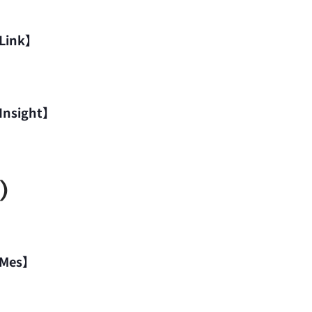
ink】
sight】
金）
Mes】