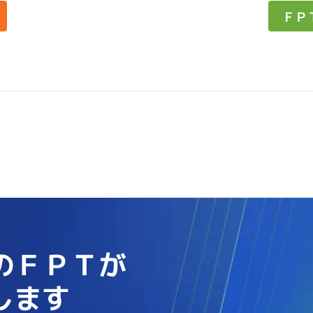
ＦＰ
のＦＰＴが
します