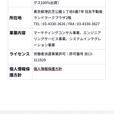
グス100%出資）
に展開するFPTジャパンホールディングスの
グループ企業として2024年にジョインしまし
東京都港区芝公園１丁目6番7号 住友不動産
た。
所在地
ランドマークプラザ2階
今後は世界30カ国に展開し3万人を超える技
TEL : 03-4330-3626 / FAX : 03-4330-3627
術者を有するFPTグループと連携しながらリ
事業内容
マーケティングコンサル事業、エンジニア
ソース不足を補い、お客様と共に更なる成長
リングサービス事業、システムインテグレ
を目指します。
ーション事業
私たちエヌ・エイ・シーは、「高い技術
力」・「コンサルティング力」・「リソース
ライセンス
労働者派遣事業許可：許可番号 派13-
力」という３つのバリューを提供しながら、
311929
お客様のDXパートナーを目指し、前進を続け
個人情報保
個人情報保護方針
てまいります。
護方針