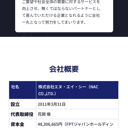
ご要望や社会全体の需要に対するサービスを
向上させ、無くてはならないパートナーとし
て喜んでいただける企業となれるように全社
一丸となって努力をしてまいります。
私たちが提供するバリューは大きく二つあり
ます。一つ目はアプリケーション開発・イン
フラ構築における「高い技術力」です。クラ
ウドネイティブなアプリケーション開発と
CI/CDを考慮したDevOps環境の構築を行いま
す。二つ目はマーケティング領域における
会社概要
「コンサルティング力」。お客様に寄り添い
課題の特定・施策検討・効果測定に至るまで
ビジネスの目標達成に貢献させていただきま
社名
株式会社エヌ・エイ・シー（NAC
す。
CO.,LTD.）
変化の激しい事業環境の中で、今後もお客様
設立
2011年3月31日
と共に持続的な成長と競争力を強化し事業の
拡大を加速するためには共に挑戦するパート
代表取締役
花岡 愼
ナーとの共創が必要不可欠であると考え、 会
資本金
48,306,665円（FPTジャパンホールディン
社が大切にしている価値観を持ちグローバル