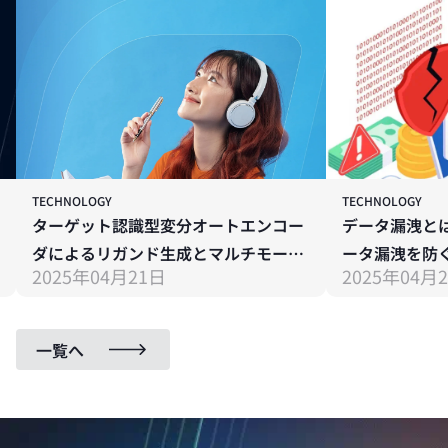
TECHNOLOGY
TECHNOLOGY
ターゲット認識型変分オートエンコー
データ漏洩とは
ダによるリガンド生成とマルチモーダ
ータ漏洩を防
2025年04月21日
2025年04月
ルタンパク質表現学習
一覧へ