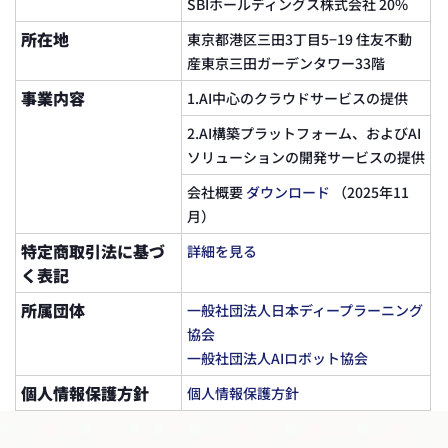
SBIホールディングス株式会社 20%
3つ目は「事業開発」です。コンサルティング
から実装に至るまで、デジタルトランスフォ
所在地
東京都港区三田3丁目5−19 住友不動
ーメーションを支援する製品とサービスを絶
産東京三田ガーデンタワー33階
えず拡大し、強化しています。
事業内容
1.AI中心のクラウドサービスの提供
日本国内の豊富な人材、先進技術能力、そし
2.AI構築プラットフォーム、およびAI
てグローバルパートナーシップネットワーク
ソリューションの開発サービスの提供
を活用し、ＦＰＴスマートクラウドジャパン
会社概要
ダウンロード
（2025年11
は、日本政府、企業、パートナーと共にＡＩ
月）
トランスフォーメーションの旅を推進し、日
特定商取引法に基づ
本とベトナムが共有する「AI国家」ビジョン
詳細を見る
く表記
を実現することを目指しています。
所属団体
一般社団法人日本ディープラーニング
協会
一般社団法人AIロボット協会
個人情報保護方針
個人情報保護方針