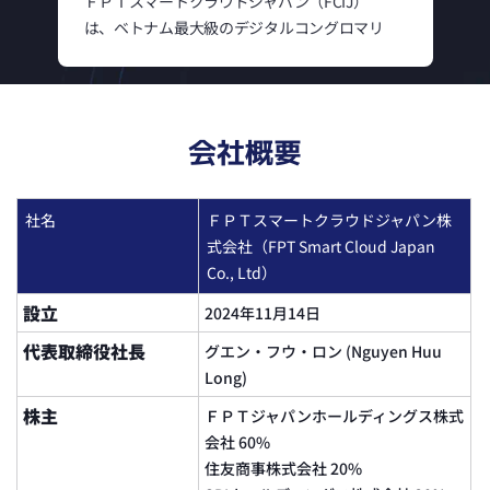
ＦＰＴスマートクラウドジャパン（FCIJ）
は、ベトナム最大級のデジタルコングロマリ
ットであり、30か国以上に展開するFPTコー
ポレーションの子会社です。私たちは、日本
のビジネス環境に適した堅牢な製品と多様な
ソリューション群で構成された、FPT AIファ
会社概要
クトリーエコシステムを促進するために設立
されました。これにより、日本企業のAIおよ
びクラウドイノベーションを支援します。
社名
ＦＰＴスマートクラウドジャパン株
私たちは、以下の3つのコアバリューを設定し
式会社（FPT Smart Cloud Japan
ています。
Co., Ltd）
1つ目は「テクノロジー」です。常に最新の技
設立
2024年11月14日
術トレンドを学び、基幹プラットフォームに
取り入れ、卓越した顧客体験と運用の最適化
代表取締役社長
グエン・フウ・ロン (Nguyen Huu
を実現します。
Long)
2つ目は「人材」です。これが私たちの最も重
株主
ＦＰＴジャパンホールディングス株式
要な資産です。公平で透明な職場環境を育成
会社 60%
し、無限のイノベーションと創造性を奨励す
住友商事株式会社 20%
ることにコミットしています。