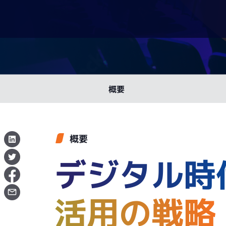
概要
概要
デジタル時
活用の戦略