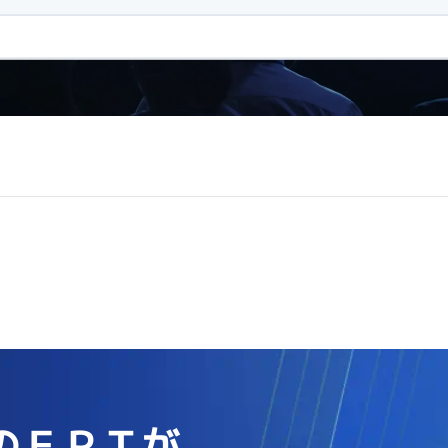
のＦＰＴが